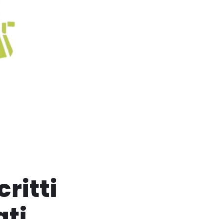
critti
ati