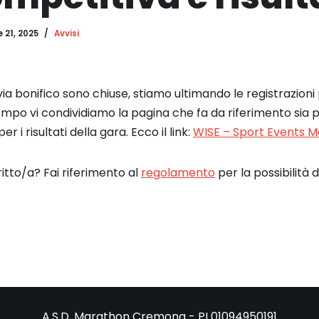
 21, 2025
Avvisi
e via bonifico sono chiuse, stiamo ultimando le registrazioni 
mpo vi condividiamo la pagina che fa da riferimento sia per
r i risultati della gara. Ecco il link:
WISE – Sport Events
ritto/a? Fai riferimento al
regolamento
per la possibilità d
A.S.D. Marathon Cremona - PI 01094950191