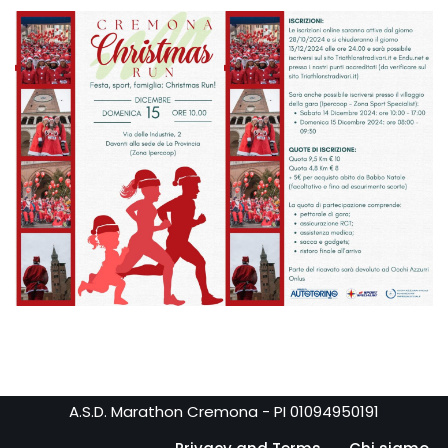
A.S.D. Marathon Cremona - PI 01094950191