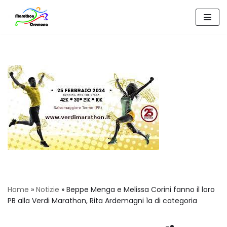
Vai
al
contenuto
Home
»
Notizie
»
Beppe Menga e Melissa Corini fanno il loro
PB alla Verdi Marathon, Rita Ardemagni 1a di categoria