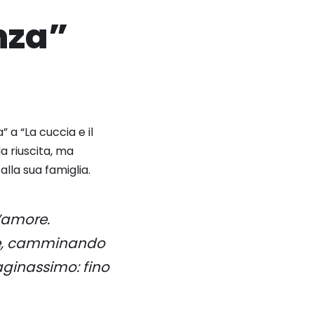
nza”
a “La cuccia e il
a riuscita, ma
lla sua famiglia.
’amore.
e e, camminando
aginassimo: fino