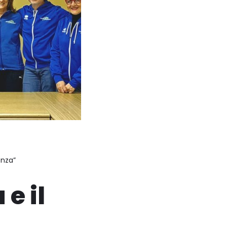
enza”
e il