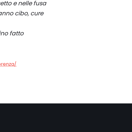
etto e nelle fusa
ranno cibo, cure
no fatto
orenza/