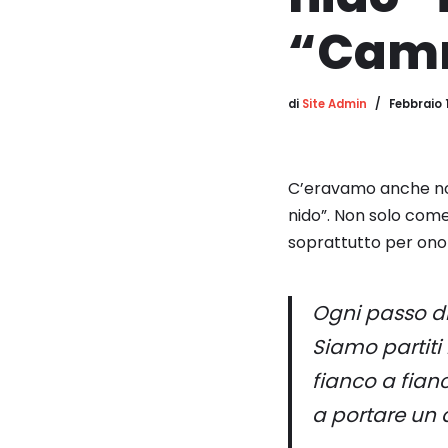
“Camm
di
Site Admin
Febbraio 
C’eravamo anche noi
nido”. Non solo come
soprattutto per onora
Ogni passo di
Siamo partit
fianco a fian
a portare un 