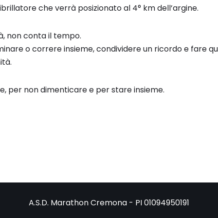
fibrillatore che verrà posizionato al 4° km dell’argine.
à, non conta il tempo.
inare o correre insieme, condividere un ricordo e fare q
tà.
e, per non dimenticare e per stare insieme.
A.S.D. Marathon Cremona - PI 01094950191