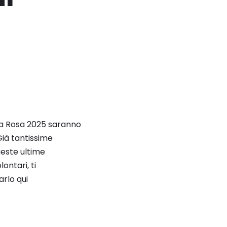
orsa Rosa 2025 saranno
Già tantissime
ueste ultime
lontari, ti
arlo qui