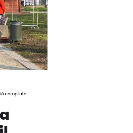
 già compilato
la
il