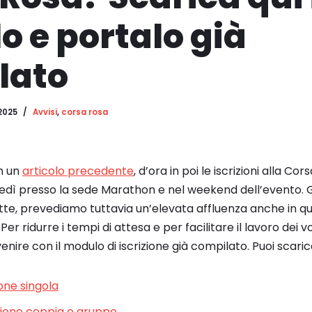
 e portalo già
lato
2025
Avvisi
,
corsa rosa
n un
articolo precedente
, d’ora in poi le iscrizioni alla C
ledì presso la sede Marathon e nel weekend dell’evento. 
itte, prevediamo tuttavia un’elevata affluenza anche in q
 Per ridurre i tempi di attesa e per facilitare il lavoro dei vo
ire con il modulo di iscrizione già compilato. Puoi scaric
one singola
izione coppia o gruppo