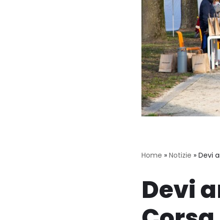
Home
»
Notizie
»
Devi a
Devi a
Corsa 