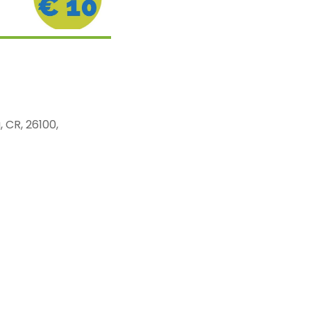
, CR, 26100,
r
Office 365
Ou