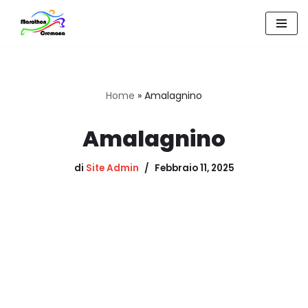
Vai
al
contenuto
Home
»
Amalagnino
Amalagnino
di
Site Admin
Febbraio 11, 2025