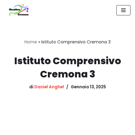
Vai
al
contenuto
Home
»
Istituto Comprensivo Cremona 3
Istituto Comprensivo
Cremona 3
di
Daniel Anghel
Gennaio 13, 2025