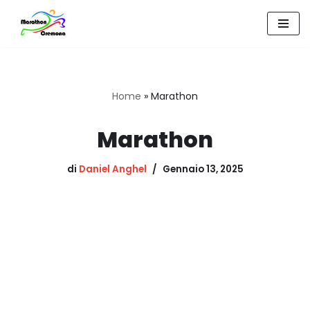
Vai
al
contenuto
Home
»
Marathon
Marathon
di
Daniel Anghel
Gennaio 13, 2025