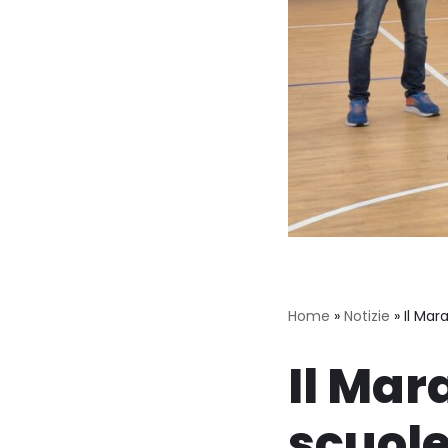
Home
»
Notizie
»
Il Ma
Il Mar
scuol