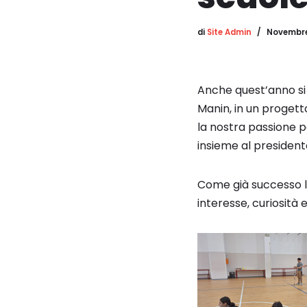
di
Site Admin
Novembre
Anche quest’anno si r
Manin, in un progett
la nostra passione p
insieme al presidente
Come già successo lo
interesse, curiosità 