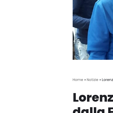
Home
»
Notizie
»
Lorenz
Loren
dalla 