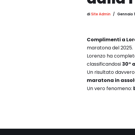
di
Site Admin
Gennaio 1
Complimenti a Lor
maratona del 2025.
Lorenzo ha completat
classificandosi
30° 
Un risultato davvero
maratona in assol
Un vero fenomeno: