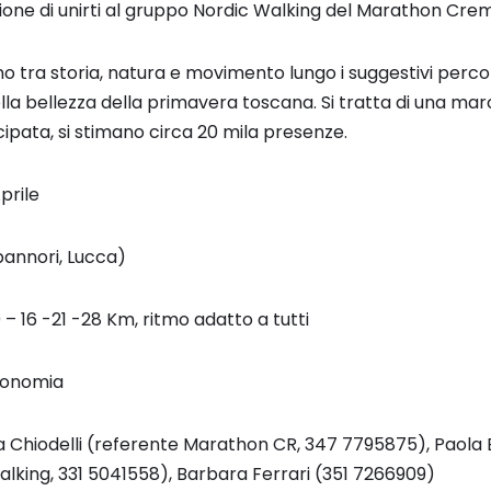
ione di unirti al gruppo Nordic Walking del Marathon Cre
o tra storia, natura e movimento lungo i suggestivi percors
lla bellezza della primavera toscana. Si tratta di una mar
pata, si stimano circa 20 mila presenze.
prile
pannori, Lucca)
0 – 16 -21 -28 Km, ritmo adatto a tutti
utonomia
a Chiodelli (referente Marathon CR, 347 7795875), Paol
Walking, 331 5041558), Barbara Ferrari (351 7266909)