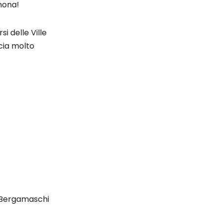
mona!
i delle Ville
cia molto
a Bergamaschi