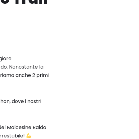
giore
ardo. Nonostante la
triamo anche 2 primi
on, dove i nostri
del Malcesine Baldo
arrestabile!