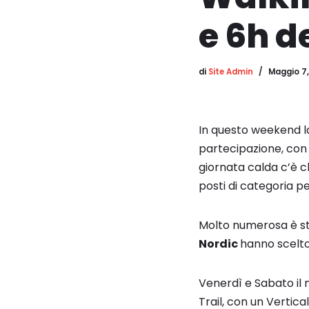
e 6h d
di
Site Admin
Maggio 7,
In questo weekend l
partecipazione, con i
giornata calda c’è ch
posti di categoria p
Molto numerosa è st
Nordic
hanno scelto
Venerdì e Sabato il
Trail, con un Vertica