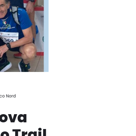
rco Nord
tova
 Trail