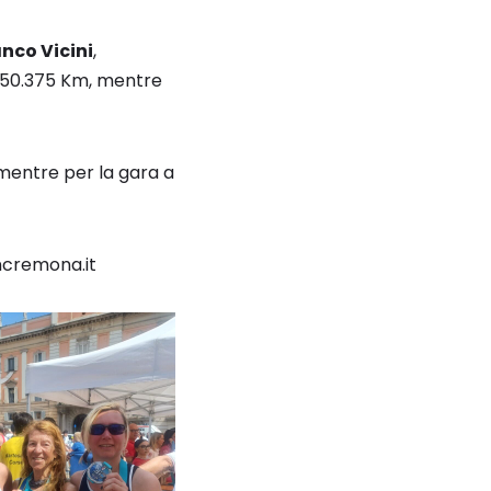
nco Vicini
,
n 50.375 Km, mentre
 mentre per la gara a
ncremona.it