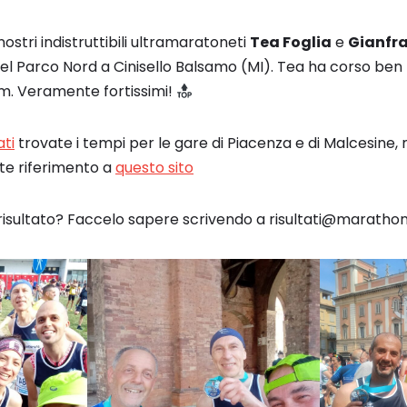
ostri indistruttibili ultramaratoneti
Tea Foglia
e
Gianfra
del Parco Nord a Cinisello Balsamo (MI). Tea ha corso be
m. Veramente fortissimi!
ati
trovate i tempi per le gare di Piacenza e di Malcesine,
ate riferimento a
questo sito
risultato? Faccelo sapere scrivendo a risultati@maratho