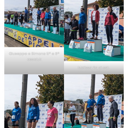
Giuseppe e Simone 5° e 6°
assoluti
Melissa 2a di cat.