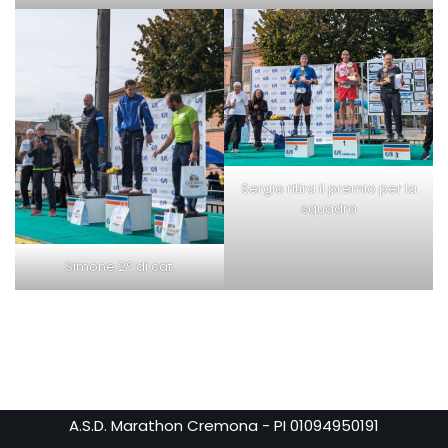
Sergio ritira il premio per la
squadra
Simone 2° di cat.
A.S.D. Marathon Cremona - PI 01094950191