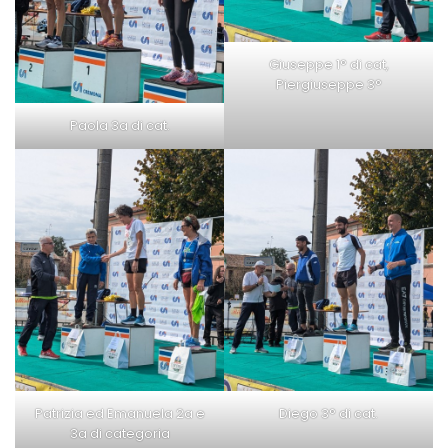
Giuseppe 1° di cat,
Piergiuseppe 3°
Paola 3a di cat.
Patrizia ed Emanuela 2a e
Diego 3° di cat.
3a di categoria