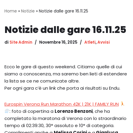
Home
»
Notizie
»
Notizie dalle gare 16.11.25
Notizie dalle gare 16.11.25
di
Site Admin
Novembre 16, 2025
Atleti
,
Avvisi
Ecco le gare di questo weekend. Citiamo quelle di cui
siamo a conoscenza, ma saremo ben lieti di estendere
la lista se ce ne comunicate altre.
Per ogni gara c’è un link che porta ai risultati su Endu.
Eurospin Verona Run Marathon 42K | 21K | FAMILY RUN
: foto di copertina a
Lorenzo Benzoni
, che ha
completato la maratona di Verona con lo straordinario
tempo di 02:39:30, 30° assoluto e 10° di categoria.
Complimenti anche a
Melissa Corini
e a
Gianluca