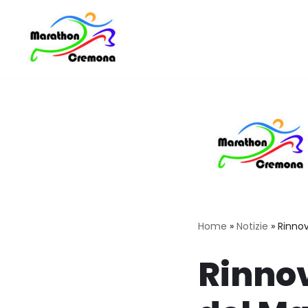
Vai
al
contenuto
Home
»
Notizie
»
Rinnov
Rinnov