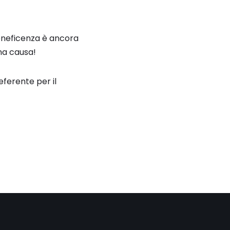
 beneficenza è ancora
ona causa!
eferente per il