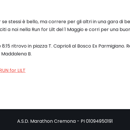
se stessi è bello, ma correre per gli altri in una gara di
sciti a noi nella Run for Lilt del 1 Maggio e corri per una bu
 8:15 ritrovo in piazza T. Caprioli al Bosco Ex Parmigiano. R
 Maddalena B.
UN for LILT
A.S.D. Marathon Cremona - PI 01094950191