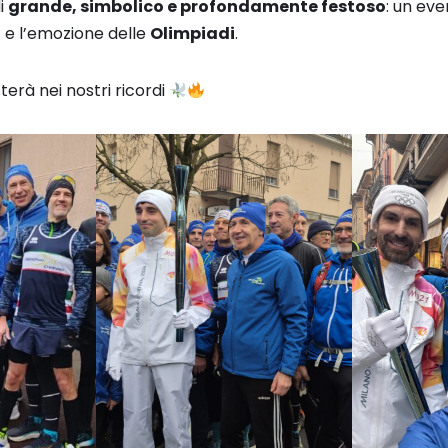
di
grande, simbolico e profondamente festoso
: un ev
rt e l’emozione delle
Olimpiadi
.
erà nei nostri ricordi