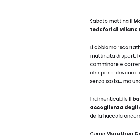
Sabato mattina il
M
tedofori di Milano
Li abbiamo “scortati”
mattinata di sport, 
camminare e correre 
che precedevano il c
senza sosta… ma una c
Indimenticabile il
ba
accoglienza degli 
della fiaccola ancora
Come
Marathon C