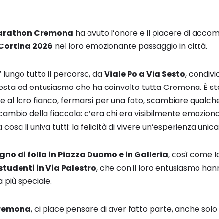
arathon Cremona
ha avuto l’onore e il piacere di acco
 Cortina 2026
nel loro emozionante passaggio in città.
 lungo tutto il percorso, da
Viale Po a Via Sesto
, condiv
festa ed entusiasmo che ha coinvolto tutta Cremona. È st
al loro fianco, fermarsi per una foto, scambiare qualche 
ambio della fiaccola: c’era chi era visibilmente emoziona
osa li univa tutti: la felicità di vivere un’esperienza unica
gno di folla in Piazza Duomo e in Galleria
, così come l
studenti in Via Palestro
, che con il loro entusiasmo han
 più speciale.
remona
, ci piace pensare di aver fatto parte, anche solo 