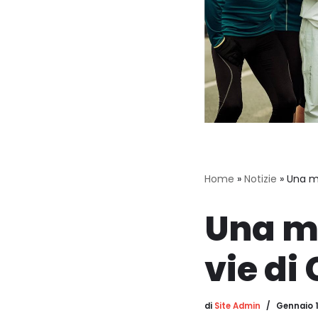
Home
»
Notizie
»
Una m
Una ma
vie d
di
Site Admin
Gennaio 1