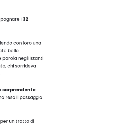
mpagnare i
32
idendo con loro una
ato bello
parola negli istanti
to, chi sorrideva
.
a
sorprendente
no reso il passaggio
per un tratto di