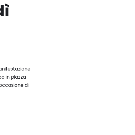
dì
anifestazione
o in piazza
’occasione di