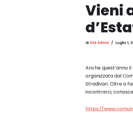
Vieni 
d’Estat
di
Site Admin
Luglio 1, 
Anche quest’anno il
organizzata dal Comu
Stradivari. Oltre a 
incontrarci, conoscer
https://www.comune