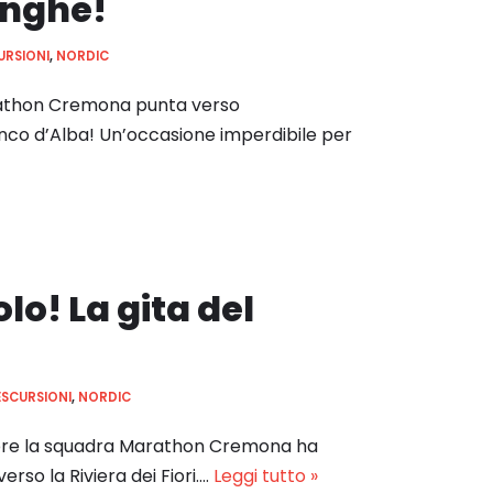
anghe!
URSIONI
,
NORDIC
Marathon Cremona punta verso
nco d’Alba! Un’occasione imperdibile per
o! La gita del
ESCURSIONI
,
NORDIC
bre la squadra Marathon Cremona ha
verso la Riviera dei Fiori.…
Leggi tutto »