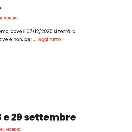
.
I
,
NORDIC
mo, dove il 07/12/2025 si terrà la
ive e non, per…
Leggi tutto »
8 e 29 settembre
ONI
,
NORDIC