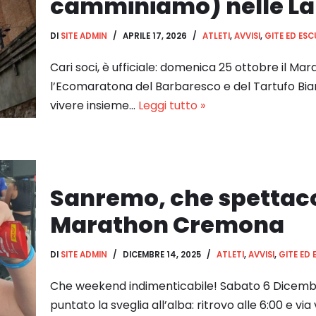
camminiamo) nelle L
DI
SITE ADMIN
APRILE 17, 2026
ATLETI
,
AVVISI
,
GITE ED ESC
Cari soci, è ufficiale: domenica 25 ottobre il 
l’Ecomaratona del Barbaresco e del Tartufo Bia
vivere insieme…
Leggi tutto »
Sanremo, che spettacol
Marathon Cremona
DI
SITE ADMIN
DICEMBRE 14, 2025
ATLETI
,
AVVISI
,
GITE ED 
Che weekend indimenticabile! Sabato 6 Dicem
puntato la sveglia all’alba: ritrovo alle 6:00 e via 