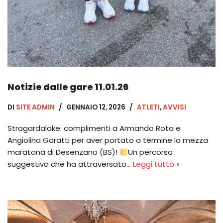
Notizie dalle gare 11.01.26
DI
SITE ADMIN
GENNAIO 12, 2026
ATLETI
,
AVVISI
Stragardalake: complimenti a Armando Rota e
Angiolina Garatti per aver portato a termine la mezza
maratona di Desenzano (BS)!
Un percorso
suggestivo che ha attraversato…
Leggi tutto »