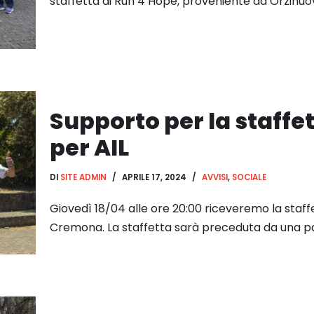
staffetta di Run 4 Hope, proveniente da Orzinuov
Supporto per la staff
per AIL
DI
SITE ADMIN
APRILE 17, 2024
AVVISI
,
SOCIALE
Giovedì 18/04 alle ore 20:00 riceveremo la staf
Cremona. La staffetta sarà preceduta da una pa