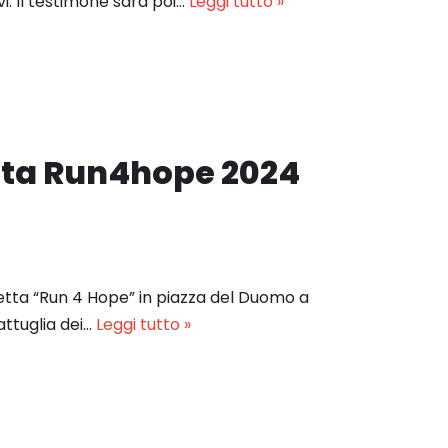
i. Il testimone sarà poi…
Leggi tutto »
etta Run4hope 2024
fetta “Run 4 Hope” in piazza del Duomo a
ttuglia dei…
Leggi tutto »