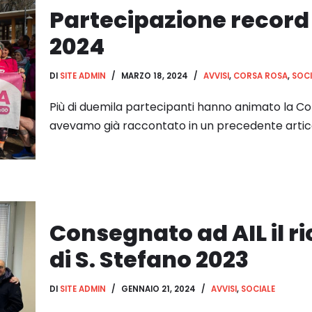
Partecipazione record
2024
DI
SITE ADMIN
MARZO 18, 2024
AVVISI
,
CORSA ROSA
,
SOCI
Più di duemila partecipanti hanno animato la Cor
avevamo già raccontato in un precedente artico
Consegnato ad AIL il r
di S. Stefano 2023
DI
SITE ADMIN
GENNAIO 21, 2024
AVVISI
,
SOCIALE