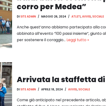
corro per Medea”
DI
SITE ADMIN
MAGGIO 26, 2024
ATLETI
,
AVVISI
,
SOCIALE
Anche quest’anno abbiamo partecipato alla co
abbinata all’evento “100 passi insieme”, giunto a
per sostenere il coraggio…
Leggi tutto »
Arrivata la staffetta d
DI
SITE ADMIN
APRILE 18, 2024
AVVISI
,
SOCIALE
Come già anticipato nel precedente articolo, a